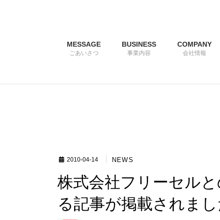
コ
ナ
ン
ビ
テ
ゲ
ン
ー
MESSAGE
BUSINESS
COMPANY
ツ
シ
ごあいさつ
事業内容
会社情報
へ
ョ
ス
ン
キ
に
ッ
移
プ
動
NEWS
2010-04-14
株式会社フリーセルとの業務提携契約締結に関す
る記事が掲載されまし