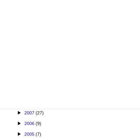
2017
(14)
2016
(9)
2015
(9)
2014
(18)
2013
(17)
2012
(26)
2011
(13)
2010
(31)
2009
(28)
2008
(26)
2007
(27)
2006
(9)
2005
(7)