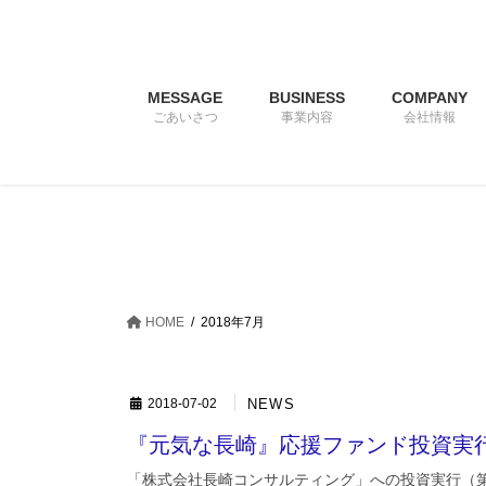
コ
ナ
ン
ビ
テ
ゲ
ン
ー
MESSAGE
BUSINESS
COMPANY
ツ
シ
ごあいさつ
事業内容
会社情報
へ
ョ
ス
ン
キ
に
ッ
移
プ
動
HOME
2018年7月
NEWS
2018-07-02
『元気な長崎』応援ファンド投資実
「株式会社長崎コンサルティング」への投資実行（第