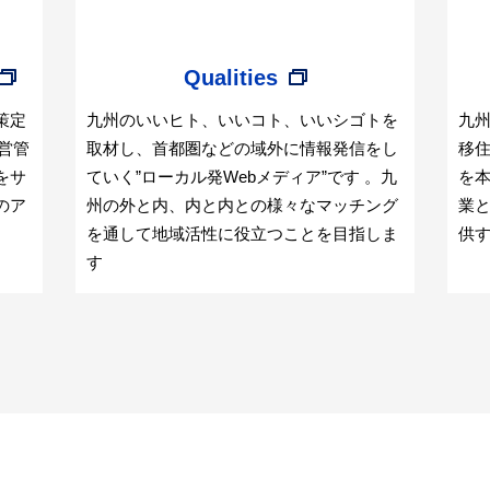
Qualities
九
策定
九州のいいヒト、いいコト、いいシゴトを
移
営管
取材し、首都圏などの域外に情報発信をし
を
をサ
ていく”ローカル発Webメディア”です 。九
業
のア
州の外と内、内と内との様々なマッチング
供
を通して地域活性に役立つことを目指しま
す