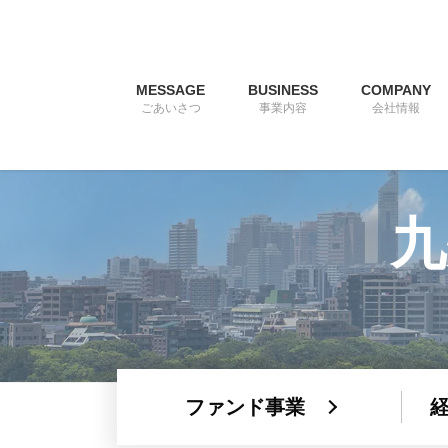
コ
ナ
ン
ビ
テ
ゲ
ン
ー
MESSAGE
BUSINESS
COMPANY
ツ
シ
ごあいさつ
事業内容
会社情報
へ
ョ
ス
ン
キ
に
ッ
移
九
プ
動
ファンド事業