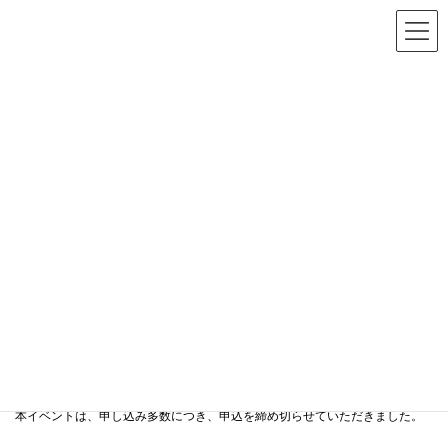
お問い合わせ
コ
ナ
ン
ビ
テ
ゲ
ン
ー
12/11㈭開催 「九州
ツ
シ
へ
ョ
ス
ン
PR・ESG MEET
キ
に
ッ
移
プ
動
UP」参加申込
この度は、
「九州PR・ESG MEET UP！～企業価値を高めるPR・ESG戦略
～」
にご関心をお寄せいただき、
誠にありがとうございます。
本イベントは、申し込み多数につき、申込を締め切らせていただきました。