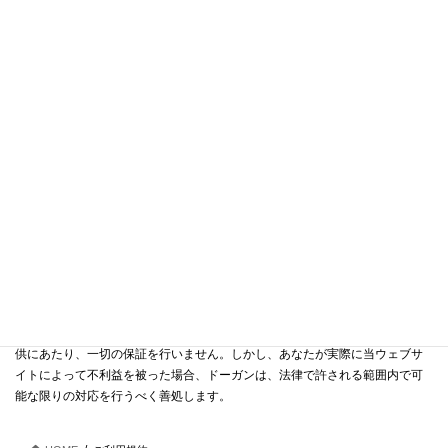
ソースは、事前の予告なしに移動または削除されることがあります。リンク
にあたっては、事前事後を問わずドーガンの許可を得る必要はありません。
しかしこれは、リンクの報告を妨げるものではありません。
ドーガンは、よほど明白な理由（たとえば、明らかにドーガンにとって不利
益であるリンクなど）が無い限り、あなたのウェブサイトからのリンクをご
遠慮願うことは致しません。
免責事項
当ウェブサイトからリンクされた、当ウェブサイト以外のウェブサイトの内
容やサービスについて、ドーガンは一切関知せず、責任を負いません。
当ウェブサイトに記載される情報や掲載されるデータの妥当性および正確性
は、あなた自身で判断されるものとします。ドーガンは当ウェブサイトの提
供にあたり、一切の保証を行いません。しかし、あなたが実際に当ウェブサ
イトによって不利益を被った場合、ドーガンは、法律で許される範囲内で可
能な限りの対応を行うべく善処します。